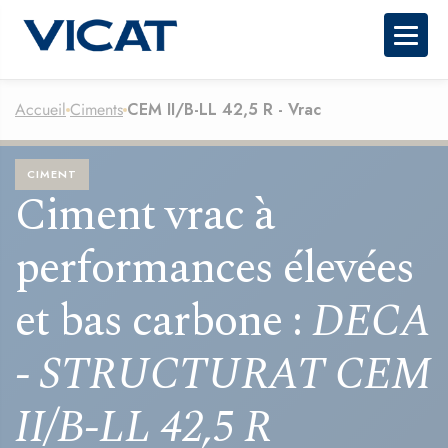
Togg
Accueil
Ciments
CEM II/B-LL 42,5 R - Vrac
CIMENT
Ciment vrac à
performances élevées
et bas carbone :
DECA
- STRUCTURAT CEM
II/B-LL 42,5 R