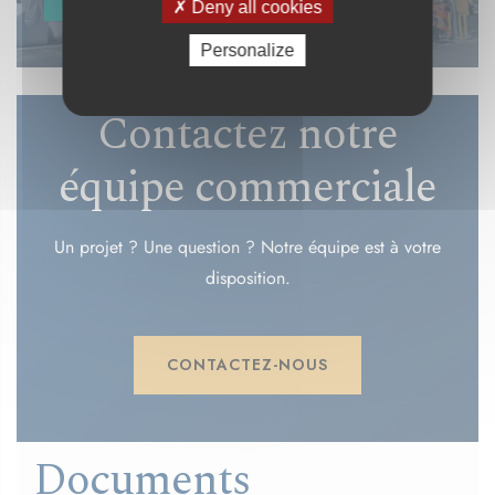
Deny all cookies
Personalize
Contactez notre
équipe commerciale
Un projet ? Une question ? Notre équipe est à votre
disposition.
CONTACTEZ-NOUS
Documents