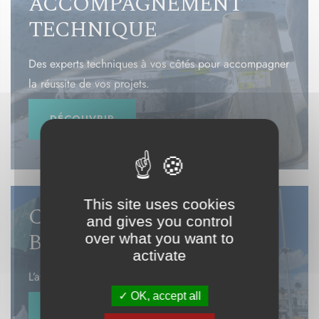
ACCOMPAGNEMENT
TECHNIQUE
Des experts techniques à vos côtés pour accompagner
la réussite de vos projets.
DÉCOUVRIR
This site uses cookies
CONDITIONNEMENT EN
and gives you control
BIG BAGS
over what you want to
activate
L’atout pour vos chantiers.
OK, accept all
DÉCOUVRIR