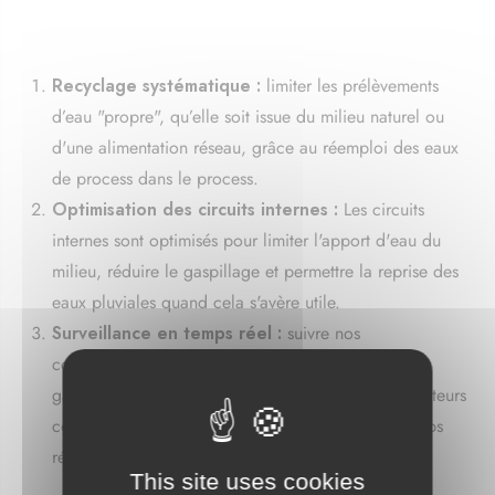
Recyclage systématique :
limiter les prélèvements
d’eau "propre", qu’elle soit issue du milieu naturel ou
d'une alimentation réseau, grâce au réemploi des eaux
de process dans le process.
Optimisation des circuits internes :
Les circuits
internes sont optimisés pour limiter l'apport d'eau du
milieu, réduire le gaspillage et permettre la reprise des
eaux pluviales quand cela s'avère utile.
Surveillance en temps réel :
suivre nos
consommations d’eau pour ajuster nos processus et
garantir un impact, grâce au déploiement de compteurs
connectés qui permettent une mesure quasi en temps
réel.
This site uses cookies