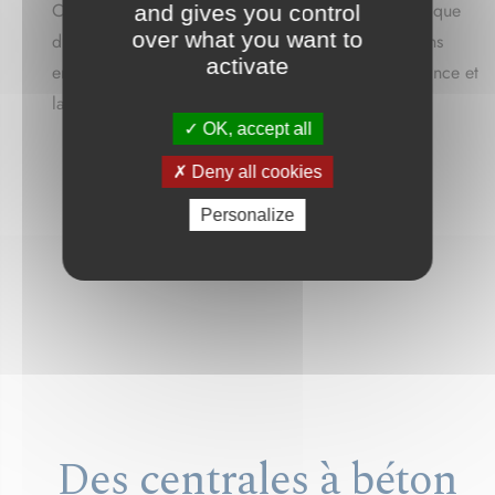
Cette approche innovante s’inscrit dans une dynamique
and gives you control
over what you want to
d’évolution à long terme, intégrant les considérations
activate
environnementales, tout en garantissant la performance et
la qualité du béton produit.
OK, accept all
Deny all cookies
Previous
Next
Personalize
Des centrales à béton