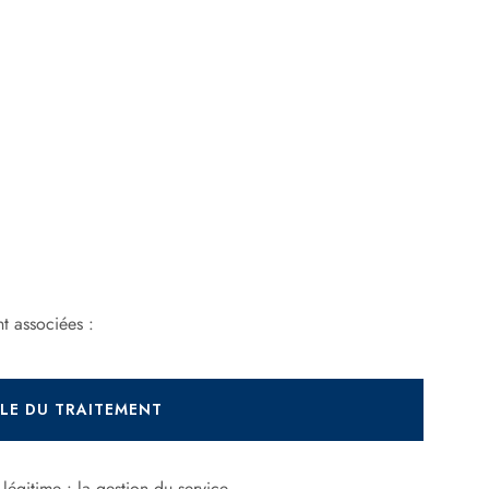
ant to activate
t associées :
LE DU TRAITEMENT
 légitime : la gestion du service