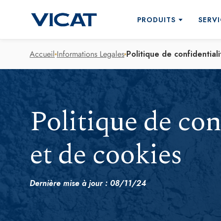
PRODUITS
SERVI
Accueil
Informations Legales
Politique de confidentiali
Accompagnement à la concep
Qui sommes nous ?
Formulation des bétons
Décarbonation
Ciments pour le BPE
Politique de con
Pompage du béton
Ciments pour la préfabricatio
Centrale mobile
et de cookies
Ciments en sac
Contrôle qualité
Ciment naturel Prompt
Transport et logistique
Liants hydrauliques routiers
Dernière mise à jour : 08/11/24
Ciments "bas carbone" - DEC