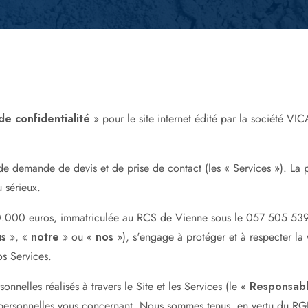
Devis béton prêt à l'emploi
de confidentialité
» pour le site internet édité par la société VIC
 de demande de devis et de prise de contact (les « Services »). La p
 sérieux.
000 euros, immatriculée au RCS de Vienne sous le 057 505 539, do
us
», «
notre
» ou «
nos
»), s'engage à protéger et à respecter la 
os Services.
nnelles réalisés à travers le Site et les Services (le «
Responsabl
 personnelles vous concernant. Nous sommes tenus, en vertu du RG