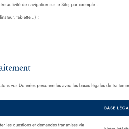
 cookies and gives you control over what you w
e activité de navigation sur le Site, par exemple :
nateur, tablette...) ;
Deny all cookies
Personalize
traitement
lectons vos Données personnelles avec les bases légales de traitemen
BASE LÉGA
ter les questions et demandes transmises via
Notre intérêt