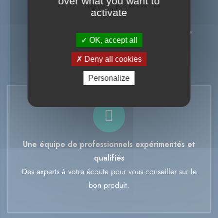
over what you want to
NOS AVANTAGES
activate
Pourquoi choisir
OK, accept all
Béton Vicat ?
Deny all cookies
Personalize
Une équipe de professionnels expérimentés et
qualifiés
Des experts à votre écoute pour vous conseiller sur le
bon produit.