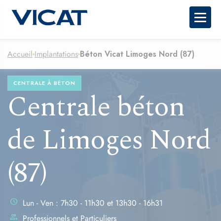
Togg
Accueil
Implantations
Béton Vicat Limoges Nord (87)
CENTRALE À BÉTON
Centrale béton
de Limoges Nord
(87)
schedule
Lun - Ven : 7h30 - 11h30 et 13h30 - 16h31
group
Professionnels et Particuliers