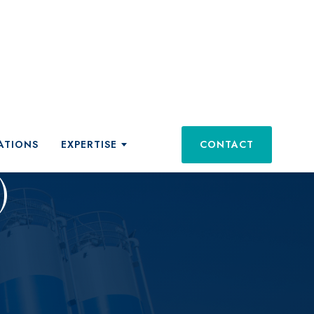
ATIONS
EXPERTISE
CONTACT
ts et services
)
tations