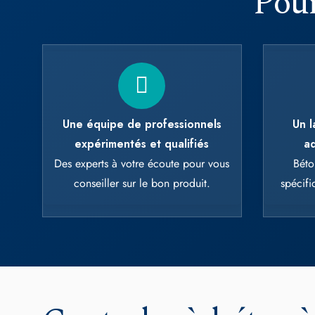
This site uses
OK, accept all
Une équipe de professionnels
Un l
expérimentés et qualifiés
ad
Des experts à votre écoute pour vous
Béto
conseiller sur le bon produit.
spécif
Centrales à béton 