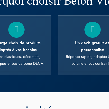
 cookies and gives you control over what you w
Deny all cookies
Personalize
arge choix de produits
Un devis gratuit e
aptés à vos besoins
personnalisé
ns classiques, décoratifs,
Réponse rapide, adaptée à
iques et bas carbone DECA.
volume et vos contraint
à proximité