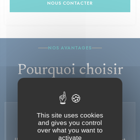
NOUS CONTACTER
NOS AVANTAGES
Pourquoi choisir
Béton Vicat ?
This site uses cookies
and gives you control
over what you want to
activate
Une équipe de professionnels expérimentés et