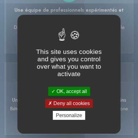
Une équipe de professionnels expérimentés et
qualifiés
Des experts à votre écoute pour vous conseiller sur le
bon produit.
This site uses cookies
and gives you control
over what you want to
activate
OK, accept all
Un large choix de produits adaptés à vos besoins
Deny all cookies
Bétons classiques, décoratifs, spécifiques et bas carbone
Personalize
DECA.