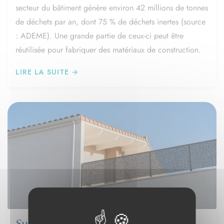
secteur du bâtiment génère environ 42 millions de tonnes
de déchets par an, dont 75 % de déchets inertes (source
: ADEME). Une grande partie de ceux-ci peut être
réutilisée pour fabriquer des matériaux de construction.
LIRE LA SUITE →