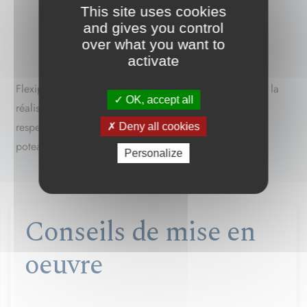
This site uses cookies
and gives you control
over what you want to
activate
Flexiperf BAP Horizontal Pavillon peut être utilisé pour la
OK, accept all
réalisation de dallages de garage et de sous-sol en
respectant les joints de dilation, renfort autour des
Deny all cookies
poteaux en vigueur.
Personalize
Conseils de mise en
oeuvre