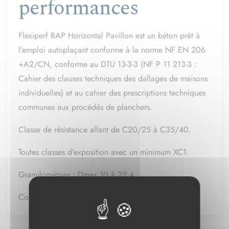
performances
Flexiperf BAP Horizontal Pavillon est un béton prêt à
l’emploi autoplaçant conforme à
la norme NF EN 206
+A2/CN, conforme au DTU 13-3-3 (NF P 11 213-3 :
Cahier des
clauses techniques des dallages de maisons
individuelles) et au cahier des prescriptions
techniques
communes aux procédés de planchers.
Classe de résistance allant de C20/25 à C35/40.
Toutes classes d’exposition avec un minimum XC1.
Granulométries : Dmax 10 à 22,4.
Consistances SF1 ou SF2.