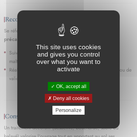
Recommandations
Se référer à la fiche «
Règles de mise en œuvre et
précautions d'emploi
».
This site uses cookies
Suivre les données et caractéristiques précisées par le
and gives you control
maître d'ouvrage au travers du CCTP.
over what you want to
activate
Réaliser à chaque ouvrage des essais de convenance ou de
validation de formules.
OK, accept all
Deny all cookies
Personalize
Conseils produits
Un traitement décoratif (désactivé, bouchardé, sablé ou
balayé) valorise l'ouvrage tout en apportant au sol ses