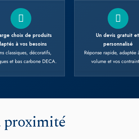
 cookies and gives you control over what you w
Deny all cookies
Personalize
arge choix de produits
Un devis gratuit e
aptés à vos besoins
personnalisé
ns classiques, décoratifs,
Réponse rapide, adaptée à
iques et bas carbone DECA.
volume et vos contraint
à proximité