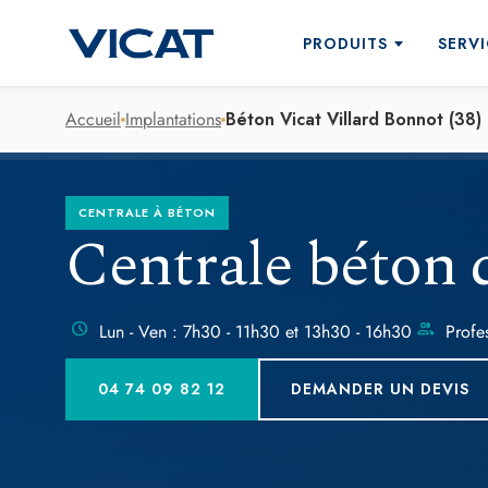
PRODUITS
SERVI
Accueil
Implantations
Béton Vicat Villard Bonnot (38)
Accompagnement à la concep
Qui sommes nous ?
Formulation des bétons
Décarbonation
CENTRALE À BÉTON
Ciments pour le BPE
Centrale béton d
Pompage du béton
Ciments pour la préfabricatio
Centrale mobile
Ciments en sac
Contrôle qualité
schedule
group
Lun - Ven : 7h30 - 11h30 et 13h30 - 16h30
Profes
Ciment naturel Prompt
Transport et logistique
Liants hydrauliques routiers
04 74 09 82 12
DEMANDER UN DEVIS
Ciments "bas carbone" - DEC