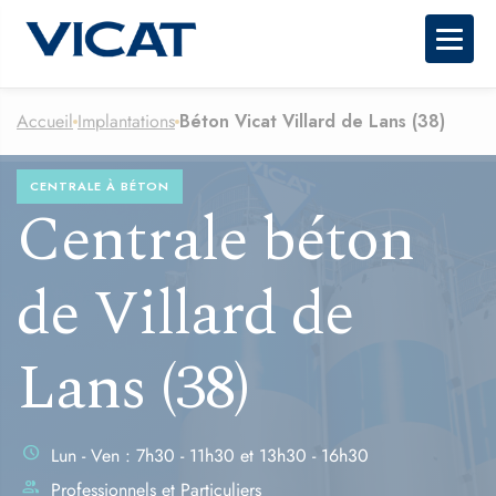
Togg
Accueil
Implantations
Béton Vicat Villard de Lans (38)
CENTRALE À BÉTON
Centrale béton
de Villard de
Lans (38)
schedule
Lun - Ven : 7h30 - 11h30 et 13h30 - 16h30
group
Professionnels et Particuliers