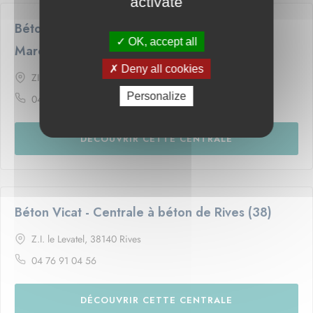
activate
Béton Vicat - Centrale à béton de Saint
OK, accept all
Marcellin (38)
Deny all cookies
ZI la Gloriette, 38100 Chatte
Personalize
04 76 64 05 07
DÉCOUVRIR CETTE CENTRALE
Béton Vicat - Centrale à béton de Rives (38)
Z.I. le Levatel, 38140 Rives
04 76 91 04 56
DÉCOUVRIR CETTE CENTRALE