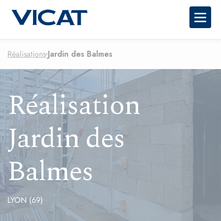
Togg
Réalisations
Jardin des Balmes
Réalisation
Jardin des
Balmes
LYON (69)