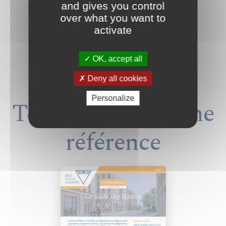
and gives you control
over what you want to
ETAPE 1
ETAPE 2
ETAPE 3
activate
OK, accept all
Deny all cookies
Personalize
Télécharger la fiche
référence