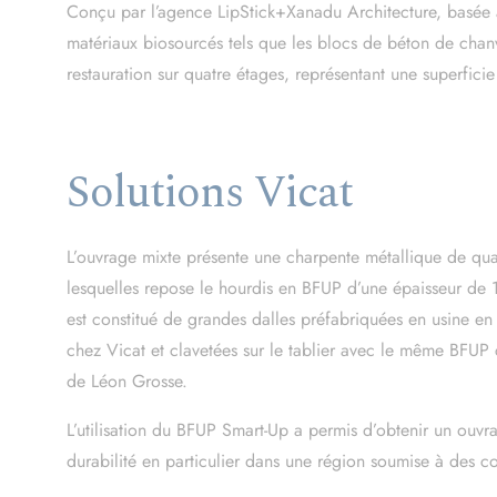
This site uses
Conçu par l’agence LipStick+Xanadu Architecture, basée à 
matériaux biosourcés tels que les blocs de béton de chan
OK, accept all
restauration sur quatre étages, représentant une superfici
Solutions Vicat
L’ouvrage mixte présente une charpente métallique de qu
lesquelles repose le hourdis en BFUP d’une épaisseur de
est constitué de grandes dalles préfabriquées en usine en
chez Vicat et clavetées sur le tablier avec le même BFUP
de Léon Grosse.
L’utilisation du BFUP Smart-Up a permis d’obtenir un ouvr
durabilité en particulier dans une région soumise à des c