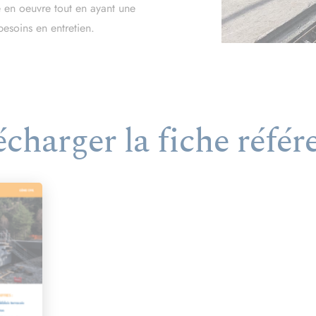
e en oeuvre tout en ayant une
besoins en entretien.
écharger la fiche référ