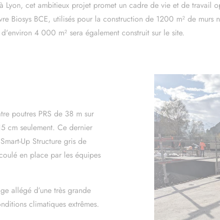
 cookies and gives you control over what you w
Lyon, cet ambitieux projet promet un cadre de vie et de travail opt
vre Biosys BCE, utilisés pour la construction de 1200 m² de murs 
Deny all cookies
Personalize
e d'environ 4 000 m² sera également construit sur le site.
atre poutres PRS de 38 m sur
 15 cm seulement. Ce dernier
 Smart-Up Structure gris de
 coulé en place par les équipes
age allégé d’une très grande
onditions climatiques extrêmes.