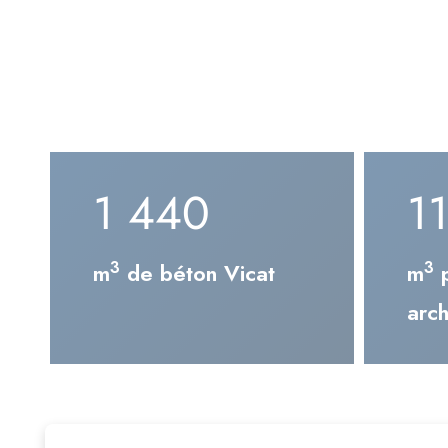
12 000
9
3
3
m
de béton Vicat
m
p
arch