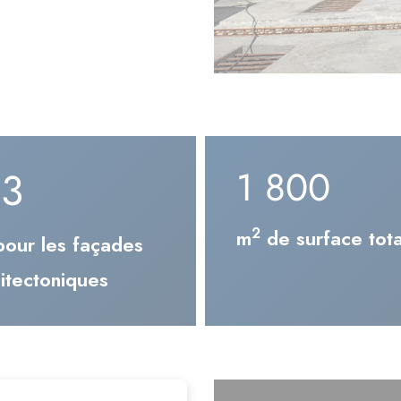
15 000
40
2
m
de surface tot
our les façades
itectoniques