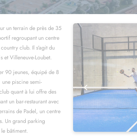
Devis béton prêt à l'emploi
sur un terrain de près
de 35
ortif regroupant un centre
ountry club. Il s'agit du
is et Villeneuve-Loubet.
r 90 jeunes, équipé
de 8
, une piscine semi-
lub quant à lui offre des
ant un bar-restaurant avec
errains de Padel, un centre
s. Un grand parking
 le bâtiment.