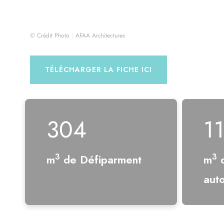
© Crédit Photo : AFAA Architectures
TÉLÉCHARGER LA FICHE ICI
1 650
6
3
3
m
de Défiparment
m
d
aut