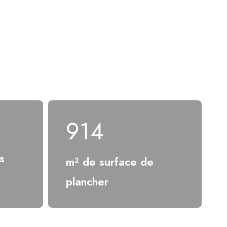
4 970
s
m² de surface de
plancher