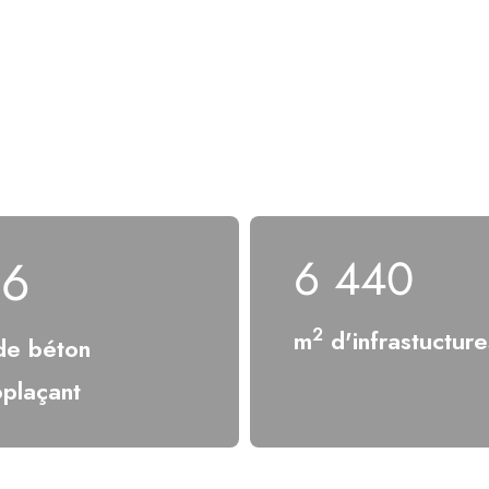
35 000
30
2
m
d'infrastucture
e béton
oplaçant