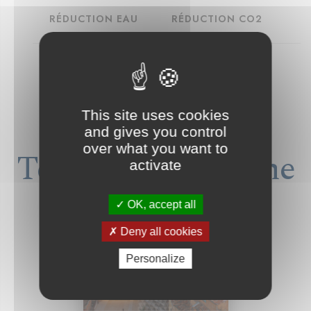
RÉDUCTION EAU
RÉDUCTION CO2
This site uses cookies
Previous
Next
and gives you control
over what you want to
Télécharger la fiche
activate
référence
OK, accept all
Deny all cookies
Personalize