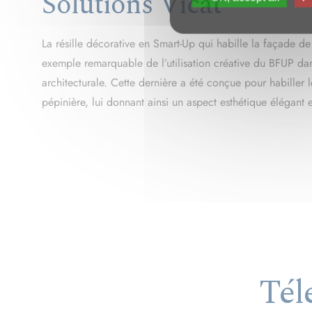
La résille décorative en Smart-Up qui habille la façade 
exemple remarquable de l’utilisation créative du BFUP dan
architecturale. Cette dernière a été conçue pour habiller l
pépinière, lui donnant ainsi un aspect esthétique élégant
Tél