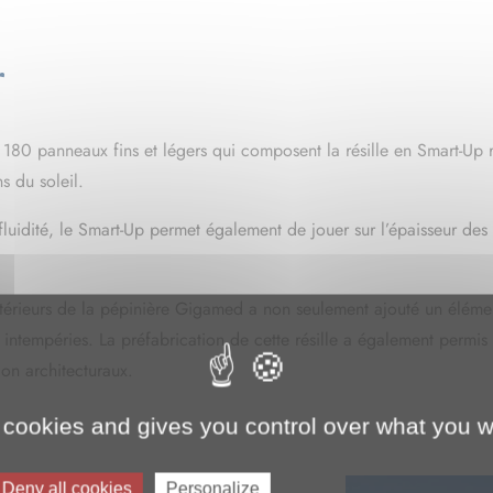
 cookies and gives you control over what you w
r
Deny all cookies
Personalize
s 180 panneaux fins et légers qui composent la résille en Smart-U
s du soleil.
luidité, le Smart-Up permet également de jouer sur l’épaisseur des
 extérieurs de la pépinière Gigamed a non seulement ajouté un éléme
 intempéries. La préfabrication de cette résille a également permis
ion architecturaux.