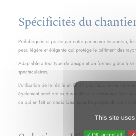
This site uses
Spécificités du chantie
OK, accept all
Préfabriquée et posée par notre partenaire Innobéton, le
peau légère et élégante qui protège le bâtiment des rayon
Adaptable a tout type de design et de formes grâce à sa f
spectaculaires.
L’utilisation de la résille en BFUP pour habiller les murs
également amélioré sa durabilité et sa résistance face aux
ce qui en fait un choix idéal pour les projets de construct
Solutions Vicat