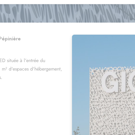
Devis béton prêt à l'emploi
Pépinière
D située à l'entrée du
0 m² d'espaces d'hébergement,
s.