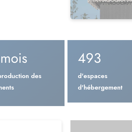
 mois
2 200
production des
d'espaces
ments
d'hébergement
Le + envi