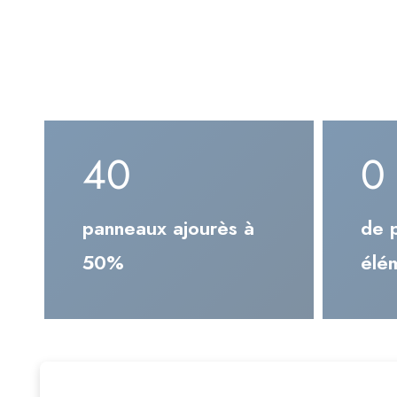
180
2
panneaux ajourès à
de 
50%
élé
Acteurs du projet