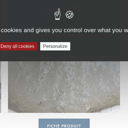
Béton Fibré
RENFORCÉ
Béton renforcé de fibres structurelles pour ouvrages
 cookies and gives you control over what you w
de grandes dimensions et résistance intrinsèque
accrue.
Deny all cookies
Personalize
FICHE PRODUIT