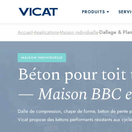
PRODUITS
SERVI
Accueil
Applications
Maison individuelle
Dallage & Pla
Accompagnement à la concep
Qui sommes nous ?
Formulation des bétons
Décarbonation
MAISON INDIVIDUELLE
Ciments pour le BPE
Béton pour toit 
Pompage du béton
Ciments pour la préfabricatio
Centrale mobile
Ciments en sac
—
Maison BBC e
Contrôle qualité
Ciment naturel Prompt
Transport et logistique
Liants hydrauliques routiers
Dalle de compression, chape de forme, béton de pente po
Ciments "bas carbone" - DEC
Vicat propose des bétons performants résistants aux cycles