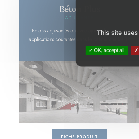
Béton Plus
ADJUVANTÉ
Bétons adjuvantés ou avec ajouts destinés aux
This site uses
applications courantes dans le bâtiment et les TP
OK, accept all
FICHE PRODUIT