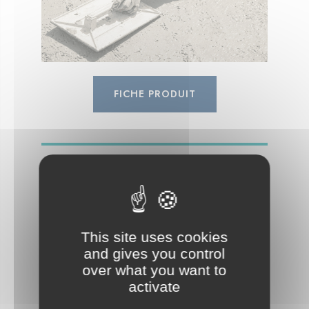
FICHE PRODUIT
BAP Horizontal
This site uses cookies
Pavillon
and gives you control
DALLAGE
over what you want to
activate
Béton autoplaçant destiné à la réalisation de